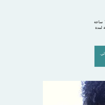
** من يتكلم بلسان يبني نفسه. (1 كو 14: 4). لنذهب نصلي بألسنة لمدة 1.5 ساعة
ونصلي بألسنة لمدة
لي.