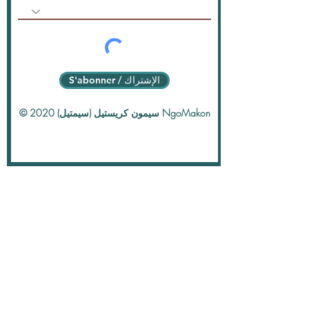
S'abonner / الإشتراك
© 2020 سيمون كريستيل (سيمتيل) NgoMakon