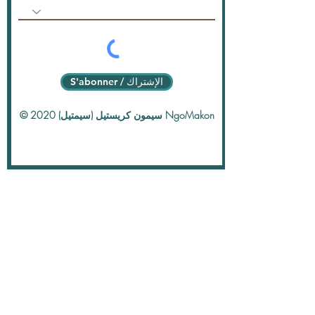
S'abonner / الإشتراك
© 2020 سيمون كريستيل (سيمتيل) NgoMakon