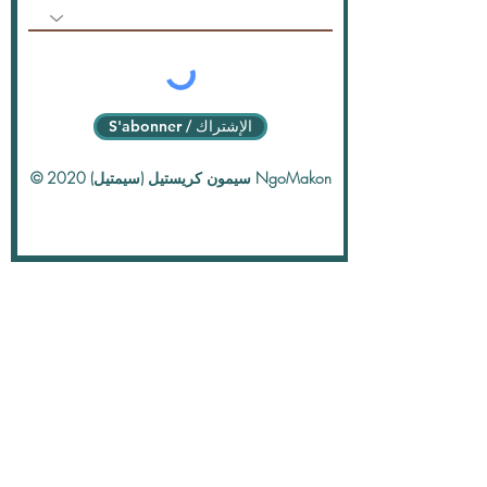
S'abonner / الإشتراك
© 2020 سيمون كريستيل (سيمتيل) NgoMakon