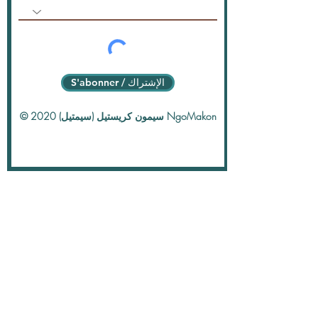
S'abonner / الإشتراك
© 2020 سيمون كريستيل (سيمتيل) NgoMakon