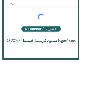
S'abonner / الإشتراك
© 2020 سيمون كريستيل (سيمتيل) NgoMakon