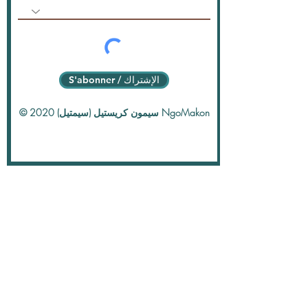
S'abonner / الإشتراك
© 2020 سيمون كريستيل (سيمتيل) NgoMakon