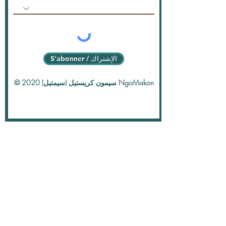
S'abonner / الإشتراك
© 2020 سيمون كريستيل (سيمتيل) NgoMakon